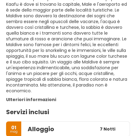
Kaafu è dove si trovano la capitale, Male e l'aeroporto ed
è sede della maggior parte delle località turistiche. Le
Maldive sono davvero la destinazione dei sogni che
sembra essere negli opuscoli delle vacanze, l'acqua è
davvero così cristallina e turchese, la sabbia è davvero
quella bianca e i tramonti sono davvero tutte le
sfumature di rosso e arancione che puoi immaginare. Le
Maldive sono famose per i dintorni felici, le eccellenti
opportunità per lo snorkeling e le immersioni, le ville sulla
spiaggia, il suo mare blu scuro con lagune color turchese
e il suo cibo squisito. Un viaggio alle Maldive è sempre
un'esperienza indimenticabile, una soddisfazione per
l'anima e un piacere per gli occhi, acque cristalline,
spiagge tropicali di sabbia bianca, flora colorata e natura
incontaminata. Ma attenzione, il paradiso non è
economico.
Ulteriori informazioni
Servizi inclusi
01
Alloggio
7 Notti
mag