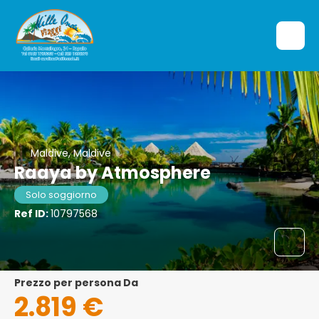
Maldive, Maldive
Raaya by Atmosphere
Solo soggiorno
Ref ID:
10797568
Prezzo per persona Da
2.819 €