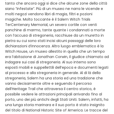
tanto che ancora oggi si dice che alcune zone della città
siano “infestate”. Più di un museo ne narra le vicende e
molti negozi vendono libri di magia, filtri e pozioni
magiche. Molto toccante è il Salem Witch Trials
TerCentenary Memorial, un severo cortile con venti
panchine di marmo, tante quante i condannati a morte
con l’accusa di stregoneria, racchiuse da un muretto in
pietra su cui sono stati incisi alcuni passaggi delle loro
dichiarazioni d’innocenza. Altro luogo emblematico è la
Witch House, un museo allestito in quella che un tempo
era l’abitazione di Jonathan Corwin, il giudice chiamato ad
indagare sui casi di stregoneria. Al suo interno sono
esposti mobili e suppellettili dell’epoca e documenti legati
al processo e alla stregoneria in generale. Al di là della
stregoneria, Salem ha una storia ed una tradizione che
vanno decisamente oltre e seguendo il percorso
dell’Heritage Trail che attraversa il centro storico, è
possibile vedere le attrazioni principali arrivando fino al
porto, uno dei più antichi degli Stati Uniti. Salem, infatti, ha
una lunga storia marinara e il suo porto è stato insignito
del titolo di National Historic Site of America. Le tracce del