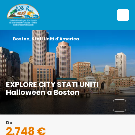
Boston, Stati Uniti d'America
EXPLORE CITY STATI UNITI
Halloween a Boston
Da
2.748 €