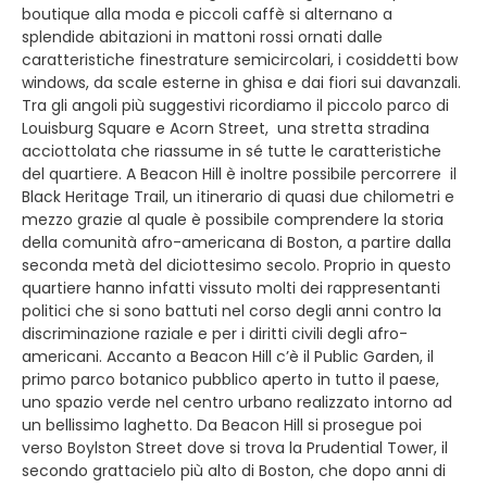
boutique alla moda e piccoli caffè si alternano a
splendide abitazioni in mattoni rossi ornati dalle
caratteristiche finestrature semicircolari, i cosiddetti bow
windows, da scale esterne in ghisa e dai fiori sui davanzali.
Tra gli angoli più suggestivi ricordiamo il piccolo parco di
Louisburg Square e Acorn Street, una stretta stradina
acciottolata che riassume in sé tutte le caratteristiche
del quartiere. A Beacon Hill è inoltre possibile percorrere il
Black Heritage Trail, un itinerario di quasi due chilometri e
mezzo grazie al quale è possibile comprendere la storia
della comunità afro-americana di Boston, a partire dalla
seconda metà del diciottesimo secolo. Proprio in questo
quartiere hanno infatti vissuto molti dei rappresentanti
politici che si sono battuti nel corso degli anni contro la
discriminazione raziale e per i diritti civili degli afro-
americani. Accanto a Beacon Hill c’è il Public Garden, il
primo parco botanico pubblico aperto in tutto il paese,
uno spazio verde nel centro urbano realizzato intorno ad
un bellissimo laghetto. Da Beacon Hill si prosegue poi
verso Boylston Street dove si trova la Prudential Tower, il
secondo grattacielo più alto di Boston, che dopo anni di