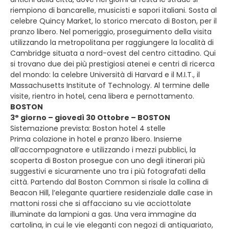
riempiono di bancarelle, musicisti e sapori italiani. Sosta al
celebre Quincy Market, lo storico mercato di Boston, per il
pranzo libero. Nel pomeriggio, proseguimento della visita
utilizzando la metropolitana per raggiungere la località di
Cambridge situata a nord-ovest del centro cittadino. Qui
si trovano due dei più prestigiosi atenei e centri di ricerca
del mondo: la celebre Università di Harvard e il M.I.T., il
Massachusetts Institute of Technology. Al termine delle
visite, rientro in hotel, cena libera e pernottamento.
BOSTON
3° giorno – giovedì 30 Ottobre – BOSTON
Sistemazione prevista: Boston hotel 4 stelle
Prima colazione in hotel e pranzo libero. Insieme
all’accompagnatore e utilizzando i mezzi pubblici, la
scoperta di Boston prosegue con uno degli itinerari più
suggestivi e sicuramente uno tra i più fotografati della
città. Partendo dal Boston Common si risale la collina di
Beacon Hill, l’elegante quartiere residenziale dalle case in
mattoni rossi che si affacciano su vie acciottolate
illuminate da lampioni a gas. Una vera immagine da
cartolina, in cui le vie eleganti con negozi di antiquariato,