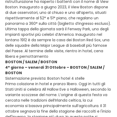
ristrutturazione ha riaperto i battenti con il nome di View
Boston. Inaugurato a giugno 2023, il View Boston dispone
di due osservatori, uno al chiuso e uno all’aperto, situati
rispettivamente al 52° e 51° piano, che regalano un
panorama a 360° sulla città (biglietto d’ingresso escluso).
Ultima tappa della giornata sarà il Fenway Park, uno degli
impianti sportivi più celebri d’America. Inaugurato nel
lontano 1912 è da sempre la casa dei Boston Red Sox, una
delle squadre della Major League di baseball più famose
del Paese. Al termine delle visite, rientro in hotel, cena
libera e pernottamento
BOSTON / SALEM / BOSTON
4° giorno – venerdì 31 Ottobre – BOSTON / SALEM /
BOSTON
Sistemazione prevista: Boston hotel 4 stelle
Prima colazione in hotel e pranzo libero. Oggi in tutti gli
Stati Uniti si celebra All Hallow Eve o Halloween, secondo la
variante scozzese del nome. L’origine di questa festa va
cercata nelle tradizioni dell’Irlanda celtica, la cui
economia si basava principalmente sull’agricoltura. Il 31
ottobre segnava la fine della stagione dei raccolti e l'inizio
dell'inverno, la stagione più dura. In questa notte si