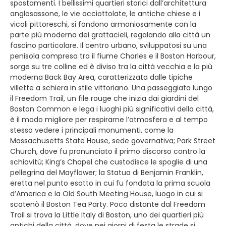
spostamenti. I bellissimi quartieri storici dall’architettura
anglosassone, le vie acciottolate, le antiche chiese e i
vicoli pittoreschi, si fondono armoniosamente con la
parte più moderna dei grattacieli, regalando alla città un
fascino particolare. Il centro urbano, sviluppatosi su una
penisola compresa tra il fiume Charles e il Boston Harbour,
sorge su tre colline ed è diviso tra la città vecchia e la più
moderna Back Bay Area, caratterizzata dalle tipiche
villette a schiera in stile vittoriano. Una passeggiata lungo
il Freedom Trail, un file rouge che inizia dai giardini del
Boston Common e lega i luoghi più significativi della città,
è il modo migliore per respirarne l’atmosfera e al tempo
stesso vedere i principali monumenti, come la
Massachusetts State House, sede governativa; Park Street
Church, dove fu pronunciato il primo discorso contro la
schiavitù; King’s Chapel che custodisce le spoglie di una
pellegrina del Mayflower; la Statua di Benjamin Franklin,
eretta nel punto esatto in cui fu fondata la prima scuola
d’America e la Old South Meeting House, luogo in cui si
scatenò il Boston Tea Party. Poco distante dal Freedom
Trail si trova la Little Italy di Boston, uno dei quartieri più
antichi della città, dove nei giorni di festa le strade si