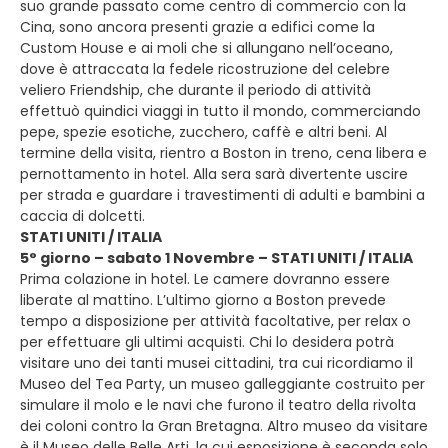
suo grande passato come centro di commercio con la
Cina, sono ancora presenti grazie a edifici come la
Custom House e ai moli che si allungano nell’oceano,
dove è attraccata la fedele ricostruzione del celebre
veliero Friendship, che durante il periodo di attività
effettuò quindici viaggi in tutto il mondo, commerciando
pepe, spezie esotiche, zucchero, caffè e altri beni. Al
termine della visita, rientro a Boston in treno, cena libera e
pernottamento in hotel. Alla sera sarà divertente uscire
per strada e guardare i travestimenti di adulti e bambini a
caccia di dolcetti.
STATI UNITI / ITALIA
5° giorno – sabato 1 Novembre – STATI UNITI / ITALIA
Prima colazione in hotel. Le camere dovranno essere
liberate al mattino. L’ultimo giorno a Boston prevede
tempo a disposizione per attività facoltative, per relax o
per effettuare gli ultimi acquisti. Chi lo desidera potrà
visitare uno dei tanti musei cittadini, tra cui ricordiamo il
Museo del Tea Party, un museo galleggiante costruito per
simulare il molo e le navi che furono il teatro della rivolta
dei coloni contro la Gran Bretagna. Altro museo da visitare
è il Museo delle Belle Arti, la cui esposizione è seconda solo