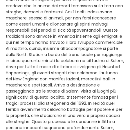
credeva che le anime dei morti tornassero sulla terra con
streghe, demoni e fantasmi. Così i celti indossavano
maschere, spesso di animali, per non farsi riconoscere
come esseri umani e allontanare gli spiriti malvagi
responsabili dei periodi di siccità spaventandoli. Queste
tradizioni sono arrivate in America insieme agli emigrati e
qui nel tempo hanno trovato il loro sviluppo commerciale.
Al mattino, quindi, insieme all’accompagnatore si parte
dalla North Station a bordo del treno locale per raggiunge
in circa quaranta minuti la celeberrima cittadina di Salem,
dove per tutto il mese di ottobre si svolgono gli Haunted
Happenings, gli eventi stregati che celebrano l’autunno
del New England con manifestazioni, mercatini, balli in
maschera e spettacoli. Arrivo a destinazione e
passeggiando tra le strade di Salem, visita ai luoghi più
significativi di questa località, tristemente famosa per i
tragici processi alla stregoneria del 1692. In realtà quei
terribili avvenimenti celavano battaglie per il potere e per
la proprietà, che sfociarono in una vera e propria caccia
alle streghe. Questo processo e le condanne inflitte a
persone innocenti segnarono profondamente Salem,