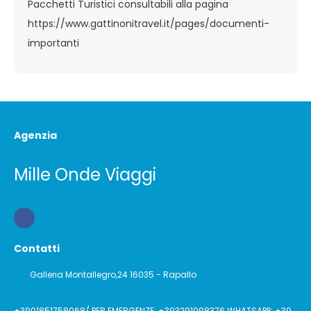
Pacchetti Turistici consultabili alla pagina
https://www.gattinonitravel.it/pages/documenti-
importanti
Agenzia
Mille Onde Viaggi
Contatti
Galleria Montallegro,24 16035 - Rapallo
+3901851758068/ PER EMERGENZE: +393291098376 WHATSAPP: +39