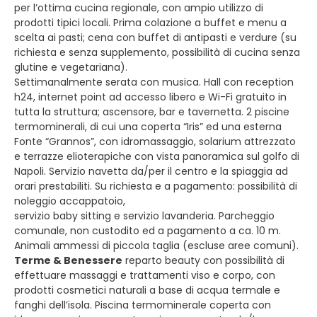
per l’ottima cucina regionale, con ampio utilizzo di
prodotti tipici locali. Prima colazione a buffet e menu a
scelta ai pasti; cena con buffet di antipasti e verdure (su
richiesta e senza supplemento, possibilità di cucina senza
glutine e vegetariana).
Settimanalmente serata con musica. Hall con reception
h24, internet point ad accesso libero e Wi-Fi gratuito in
tutta la struttura; ascensore, bar e tavernetta. 2 piscine
termominerali, di cui una coperta “Iris” ed una esterna
Fonte “Grannos”, con idromassaggio, solarium attrezzato
e terrazze elioterapiche con vista panoramica sul golfo di
Napoli. Servizio navetta da/per il centro e la spiaggia ad
orari prestabiliti. Su richiesta e a pagamento: possibilità di
noleggio accappatoio,
servizio baby sitting e servizio lavanderia. Parcheggio
comunale, non custodito ed a pagamento a ca. 10 m.
Animali ammessi di piccola taglia (escluse aree comuni).
Terme & Benessere
reparto beauty con possibilità di
effettuare massaggi e trattamenti viso e corpo, con
prodotti cosmetici naturali a base di acqua termale e
fanghi dell’isola. Piscina termominerale coperta con