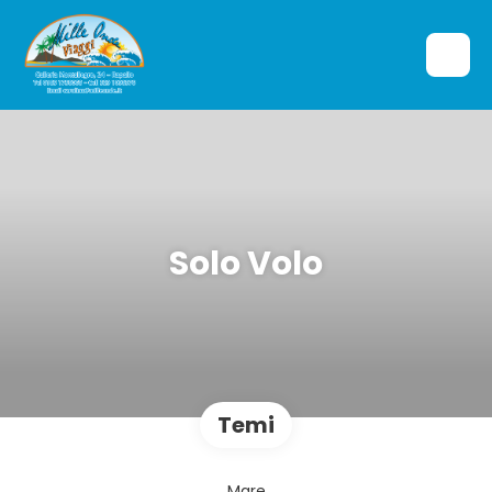
Solo Volo
Temi
Mare