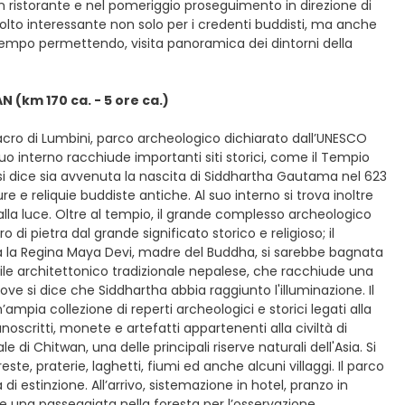
 in ristorante e nel pomeriggio proseguimento in direzione di
 molto interessante non solo per i credenti buddisti, ma anche
, tempo permettendo, visita panoramica dei dintorni della
(km 170 ca. - 5 ore ca.)
Sacro di Lumbini, parco archeologico dichiarato dall’UNESCO
uo interno racchiude importanti siti storici, come il Tempio
si dice sia avvenuta la nascita di Siddhartha Gautama nel 623
e e reliquie buddiste antiche. Al suo interno si trova inoltre
lla luce. Oltre al tempio, il grande complesso archeologico
 di pietra dal grande significato storico e religioso; il
iosa la Regina Maya Devi, madre del Buddha, si sarebbe bagnata
tile architettonico tradizionale nepalese, che racchiude una
ove si dice che Siddhartha abbia raggiunto l'illuminazione. Il
pia collezione di reperti archeologici e storici legati alla
noscritti, monete e artefatti appartenenti alla civiltà di
e di Chitwan, una delle principali riserve naturali dell'Asia. Si
te, praterie, laghetti, fiumi ed anche alcuni villaggi. Il parco
di estinzione. All’arrivo, sistemazione in hotel, pranzo in
e una passeggiata nella foresta per l’osservazione