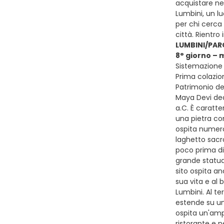
acquistare nel
Lumbini, un lu
per chi cerca 
città. Rientr
LUMBINI/PAR
8° giorno – 
Sistemazione 
Prima colazion
Patrimonio del
Maya Devi ded
a.C. È caratte
una pietra co
ospita numeros
laghetto sacro
poco prima di
grande statua 
sito ospita an
sua vita e al 
Lumbini. Al te
estende su una
ospita un'ampi
ristorante e 