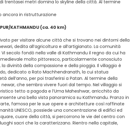
 trentasei metri domina lo skyline della città. Al termine
o ancora in ristrutturazione
IPUR/KATHMANDU (ca. 40 km)
vato per visitare alcune città che si trovano nei dintorni della
ewari, dedita all’agricoltura e all’artigianato. La comunità
 VI secolo fondò nella valle di Kathmandu il regno da cui ha
io medievale molto pittoresco, particolarmente conosciuto
a divinità della compassione e della pioggia. Il villaggio è
a-do, dedicato a Rato Machhendranath, la cui statua
à dell’anno, per poi trasferirsi a Patan. Al termine della
ine newar, che sembra vivere fuori dal tempo. Nel villaggio si
eristico tetto a pagoda e l’Uma Maheshwar, arricchito da
gio consente una bella vista panoramica su Kathmandu. Pranzo in
l’arte, famosa per le sue opere e architetture così raffinate
’Umanità UNESCO, possiede una concentrazione di edifici ed
uare, cuore della città, si percorrono le vie del centro con
uoghi sacri che la caratterizzano. Rientro nella capitale,