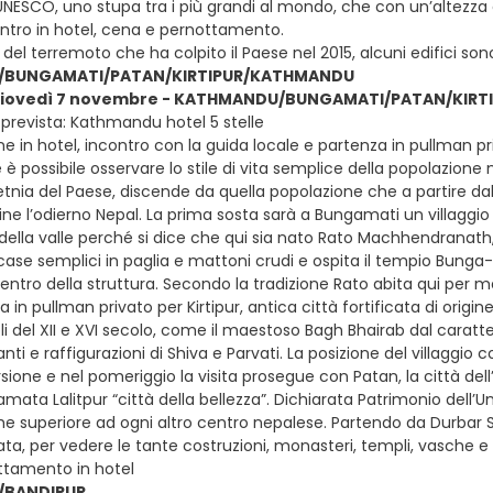
NESCO, uno stupa tra i più grandi al mondo, che con un’altezza di
rientro in hotel, cena e pernottamento.
del terremoto che ha colpito il Paese nel 2015, alcuni edifici son
BUNGAMATI/PATAN/KIRTIPUR/KATHMANDU
 giovedì 7 novembre - KATHMANDU/BUNGAMATI/PATAN/KIRT
prevista: Kathmandu hotel 5 stelle
e in hotel, incontro con la guida locale e partenza in pullman pri
 è possibile osservare lo stile di vita semplice della popolazione n
etnia del Paese, discende da quella popolazione che a partire dal
gine l’odierno Nepal. La prima sosta sarà a Bungamati un villagg
 della valle perché si dice che qui sia nato Rato Machhendranath, l
 case semplici in paglia e mattoni crudi e ospita il tempio Bung
entro della struttura. Secondo la tradizione Rato abita qui per met
za in pullman privato per Kirtipur, antica città fortificata di orig
i del XII e XVI secolo, come il maestoso Bagh Bhairab dal caratt
anti e raffigurazioni di Shiva e Parvati. La posizione del villag
sione e nel pomeriggio la visita prosegue con Patan, la città del
amata Lalitpur “città della bellezza”. Dichiarata Patrimonio dell
he superiore ad ogni altro centro nepalese. Partendo da Durbar Sq
a, per vedere le tante costruzioni, monasteri, templi, vasche e l
ttamento in hotel
/BANDIPUR