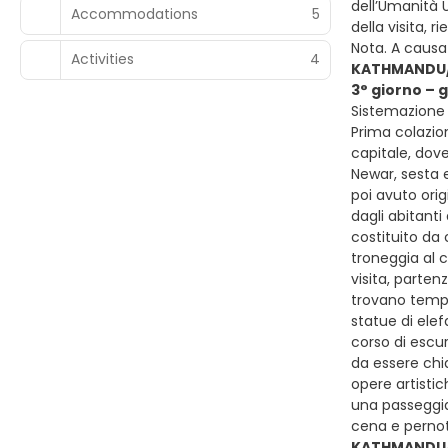
dell’Umanità U
Accommodations
5
della visita, 
Nota. A causa 
Activities
4
KATHMANDU/
3° giorno –
Sistemazione 
Prima colazion
capitale, dove
Newar, sesta 
poi avuto ori
dagli abitanti
costituito da
troneggia al c
visita, parten
trovano templ
statue di elef
corso di escur
da essere chi
opere artistic
una passeggiat
cena e perno
KATHMANDU