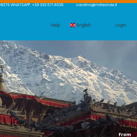
8376 WHATSAPP: +39 333 571 6035
carolina@milleonde.it
Help
English
Login
From