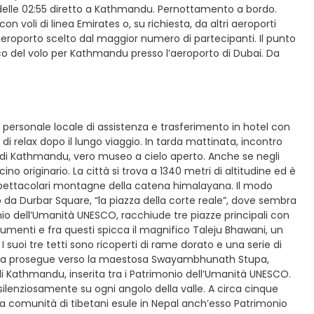
s delle 02:55 diretto a Kathmandu. Pernottamento a bordo.
 voli di linea Emirates o, su richiesta, da altri aeroporti
aeroporto scelto dal maggior numero di partecipanti. Il punto
barco del volo per Kathmandu presso l’aeroporto di Dubai. Da
l personale locale di assistenza e trasferimento in hotel con
 relax dopo il lungo viaggio. In tarda mattinata, incontro
ta di Kathmandu, vero museo a cielo aperto. Anche se negli
o originario. La città si trova a 1340 metri di altitudine ed è
e spettacolari montagne della catena himalayana. Il modo
o da Durbar Square, “la piazza della corte reale”, dove sembra
o dell’Umanità UNESCO, racchiude tre piazze principali con
onumenti e fra questi spicca il magnifico Taleju Bhawani, un
I suoi tre tetti sono ricoperti di rame dorato e una serie di
isita prosegue verso la maestosa Swayambhunath Stupa,
 Kathmandu, inserita tra i Patrimonio dell’Umanità UNESCO.
 silenziosamente su ogni angolo della valle. A circa cinque
osa comunità di tibetani esule in Nepal anch’esso Patrimonio