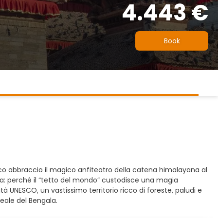
4.443 €
Book
nico abbraccio il magico anfiteatro della catena himalayana al
alaya: perché il “tetto del mondo” custodisce una magia
tà UNESCO, un vastissimo territorio ricco di foreste, paludi e
 reale del Bengala.