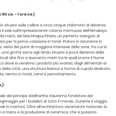
 ca. - 1 ora ca.)
o situato sulle colline a circa cinque chilometri di distanza
 il sole sull’impressionante catena montuosa dell'Himalaya.
mila metri, del Machhapuchhare, un perfetto triangolo di
ra per la prima colazione in hotel. Pranzo in ristorante in
 visita dei punti di maggiore interesse della zona, tra cui la
 una grotta sacra agli Hindu situata a poca distanza dalla
cali alte fino a duecento metri tra le quali scorre il fiume
o dove si vendono i prodotti più svariati, dagli alimentari ai
nte della città, una struttura bianca a forma di cupola dedicato
isite, rientro in hotel, cena e pernottamento.
,)
atale del principe Siddhartha Gautama fondatore del
grinaggio per i buddisti di tutto il mondo. Durante il viaggio,
nali in mattoni. Oltre all’architettura veramente notevole, la
ati a mano e la produzione di ceramica, che si possono