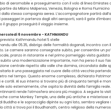
ambio di aeromobile e proseguimento con il volo di linea Emirate
e partire da Milano Malpensa, Venezia, Bologna e Roma Fiumicino con
ati dalla stessa compagnia aerea. L’accompagnatore partirà dall’
 i passeggeri in partenza dagli altri aeroporti, sarà il gate d’im
il gruppo proseguirà il viaggio insieme.
 mercoledì 6 novembre - KATHMANDU
prevista: Kathmandu hotel 5 stelle
andu alle 05.35, disbrigo delle formalità doganali, incontro con i
to. Le camere saranno consegnate subito, per consentire un po’ di
locale, pranzo in ristorante e nel primo pomeriggio visita guida
 subito una modernizzazione importante, non ha perso il suo fascin
sizione centrale rispetto alla valle che domina, circondata dall
isitarla è una passeggiata nel cuore della città vecchia partend
dietro nel tempo. Questo enorme complesso, dichiarato Patrimoni
i e cortili. Al suo interno si trovano più di cinquanta templi e m
ile solo esternamente, che ospita la divinità della famiglia reale. 
ntinnanti rende l’atmosfera ancora più magica. A seguire la v
che come Monkey Temple, una delle più antiche e misteriose di
di Buddha e le sopracciglia dipinte su ogni lato, sembra vegliare
la città si trova poi il Boudhanath, centro religioso della numer