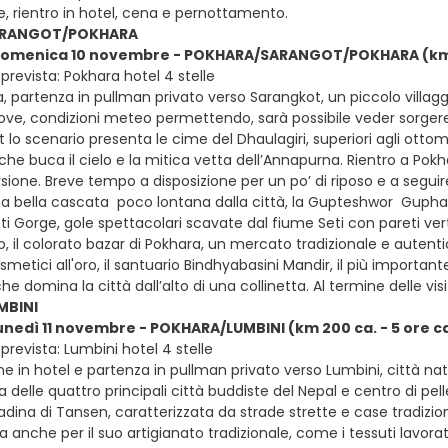
e, rientro in hotel, cena e pernottamento.
ARANGOT/POKHARA
 domenica 10 novembre - POKHARA/SARANGOT/POKHARA (km 50
prevista: Pokhara hotel 4 stelle
a, partenza in pullman privato verso Sarangkot, un piccolo villaggi
ove, condizioni meteo permettendo, sarà possibile veder sorgere
 lo scenario presenta le cime del Dhaulagiri, superiori agli otto
che buca il cielo e la mitica vetta dell’Annapurna. Rientro a Pokha
sione. Breve tempo a disposizione per un po’ di riposo e a seguire,
 una bella cascata poco lontana dalla città, la Gupteshwor Gupha,
ti Gorge, gole spettacolari scavate dal fiume Seti con pareti verti
, il colorato bazar di Pokhara, un mercato tradizionale e autentic
osmetici all'oro, il santuario Bindhyabasini Mandir, il più importa
 che domina la città dall’alto di una collinetta. Al termine delle v
MBINI
lunedì 11 novembre - POKHARA/LUMBINI (km 200 ca. - 5 ore ca
prevista: Lumbini hotel 4 stelle
ne in hotel e partenza in pullman privato verso Lumbini, città n
delle quattro principali città buddiste del Nepal e centro di pelle
tadina di Tansen, caratterizzata da strade strette e case tradizio
a anche per il suo artigianato tradizionale, come i tessuti lavor