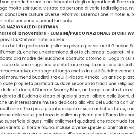
 suo grande bazaar o nei laboratori degli artigiani locali. Pranzo
ogo molto spirituale, visitato da persone di varie fedi religiose,
di conoscere culture diverse. All’arrivo, sistemazione in hotel e
o in hotel per cena e pernottamento.
CO NAZIONALE DI CHITWAN
martedì 12 novembre - LUMBINI/PARCO NAZIONALE DI CHITWAN 
prevista: Chitwan hotel 5 stelle
e in hotel e partenza in pullman privato per vistare il Giardino 
l’Umanità, che ha un’estensione di otto chilometri quadrati. Al s
icato alla madre del Buddha e costruito attorno al luogo in cui 
rizzato da una magnifica architettura e ospita una serie di scultur
mmemorativa, che segna il luogo esatto in cui il Buddha venne a
i monumenti buddisti, tra cui il Pilastro Ashoka, un antico pilastro
 dalle proprietà purificatrici, dove secondo la tradizione relig
 darlo alla luce; il Dharma Swamy Bihar, un tempio costruito in s
dorata di Buddha e dietro al quale si trova l’albero della Bodhi, d
che un interessante museo dedicato alla vita del Buddha con un’am
buddhismo. Tra i pezzi più interessanti ci sono antiche statue, ma
rmine delle visite, partenza in pullman privato per il Parco Nazional
 superficie di quasi mille chilometri quadrati, che racchiude fores
a varietà di flora e fauna, incluse diverse specie di animali in via 
nel pomeriggio prima escursione all’interno del parco, che preved