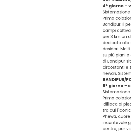
4° giorno – 
Sistemazione 
Prima colazion
Bandipur. Il p
campi coltivat
per 3 km un di
dedicato alla 
desideri. Molt
su più piani e
di Bandipur si
circostanti e 
newari. Siste
BANDIPUR/P
5° giorno – 
Sistemazione 
Prima colazion
idilliaca ai p
tra cui l'icon
Phewa, cuore p
incantevole gi
centro, per v