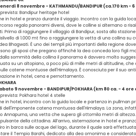
venerdì 8 novembre - KATHMANDU/BANDIPUR (ca.170 km - 6 
prevista: Bandipur heritage hotel
e in hotel e pranzo durante il viaggio. Incontro con la guida loc
ercorso regala panorami diversi, dove le colline si alternano a ris
i. Prima di raggiungere il villaggio di Bandipur, sosta alla stazion
slivello di 1.000 mt fino a raggiungere la vetta di una collina s
dea Bhagwati. È uno dei templi più importanti della regione dove i
i sono gli sposi che pregano affinché la dea conceda loro figli ma
 dalla sommità della collina il panorama è davvero molto suggesti
tuata su un altopiano, a poco più di mille metri di altitudine, che
sulle catene montuose dell'Himalaya. È conosciuta per il suo anti
mazione in hotel, cena e pernottamento.
OKHARA
sabato 9 novembre - BANDIPUR/POKHARA (km 80 ca. - 4 ore 
prevista: Pokhara hotel 4 stelle
e in hotel, incontro con la guida locale e partenza in pullman pr
iedi dell'imponente catena montuosa dell'Himalaya. La zona, infatt
ico Annapurna, una vetta che supera gli ottomila metri di altezza.
ulsante della cittadina. All’arrivo, sistemazione in hotel e pran
ro in barca sulle acque del lago, durante il quale sarà effettuata
istare il Tempio Barahi, dedicato alla dea omonima e considerato 