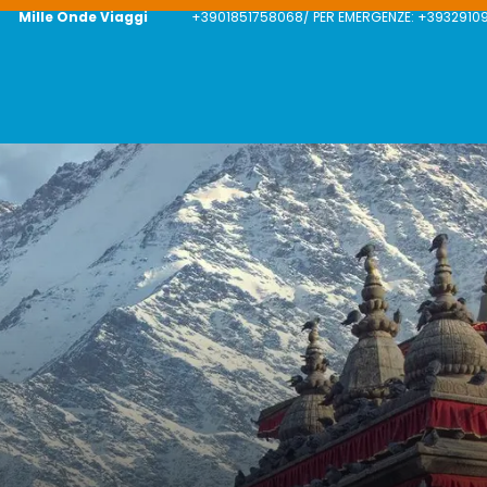
Mille Onde Viaggi
+3901851758068/ PER EMERGENZE: +39329109