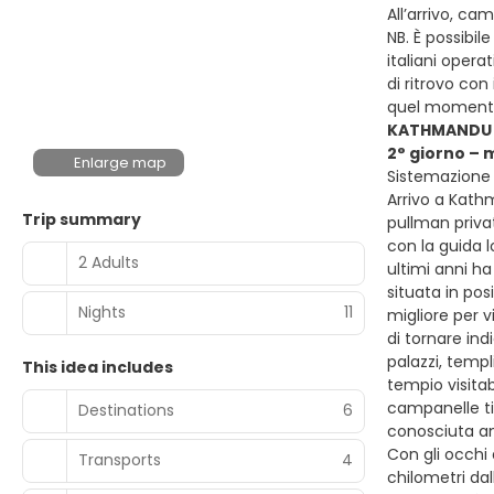
All’arrivo, c
NB. È possibil
italiani oper
di ritrovo con
quel momento 
KATHMANDU
2° giorno –
Enlarge map
Sistemazione 
Arrivo a Kathm
Trip summary
pullman priva
con la guida 
2 Adults
ultimi anni ha
situata in po
Nights
11
migliore per v
di tornare in
palazzi, templ
This idea includes
tempio visitab
campanelle ti
Destinations
6
conosciuta an
Con gli occhi 
Transports
4
chilometri dal