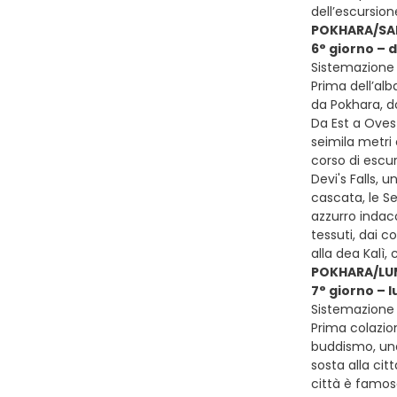
dell’escursion
POKHARA/S
6° giorno –
Sistemazione 
Prima dell’alb
da Pokhara, d
Da Est a Ovest
seimila metri 
corso di escur
Devi's Falls,
cascata, le Se
azzurro indaco
tessuti, dai c
alla dea Kalì,
POKHARA/LU
7° giorno – 
Sistemazione 
Prima colazio
buddismo, una 
sosta alla cit
città è famos