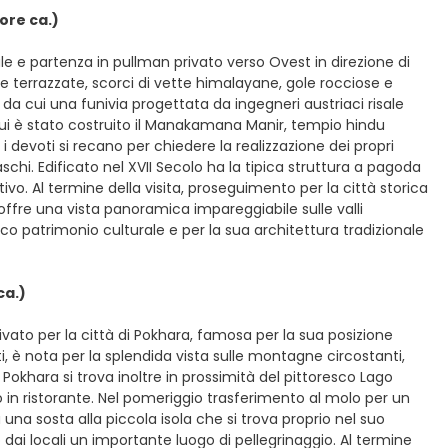
ore ca.)
ale e partenza in pullman privato verso Ovest in direzione di
aie terrazzate, scorci di vette himalayane, gole rocciose e
e da cui una funivia progettata da ingegneri austriaci risale
u cui è stato costruito il Manakamana Manir, tempio hindu
 devoti si recano per chiedere la realizzazione dei propri
schi. Edificato nel XVII Secolo ha la tipica struttura a pagoda
vo. Al termine della visita, proseguimento per la città storica
 offre una vista panoramica impareggiabile sulle valli
co patrimonio culturale e per la sua architettura tradizionale
ca.)
ivato per la città di Pokhara, famosa per la sua posizione
i, è nota per la splendida vista sulle montagne circostanti,
 Pokhara si trova inoltre in prossimità del pittoresco Lago
zo in ristorante. Nel pomeriggio trasferimento al molo per un
 una sosta alla piccola isola che si trova proprio nel suo
dai locali un importante luogo di pellegrinaggio. Al termine